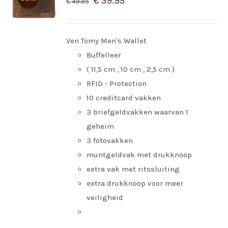
€
39.95
€
49.95
Ven Tomy Men's Wallet
Buffelleer
( 11,5 cm , 10 cm , 2,5 cm )
RFID - Protection
10 creditcard vakken
3 briefgeldvakken waarvan 1
geheim
3 fotovakken
muntgeldvak met drukknoop
extra vak met ritssluiting
extra drukknoop voor meer
veiligheid