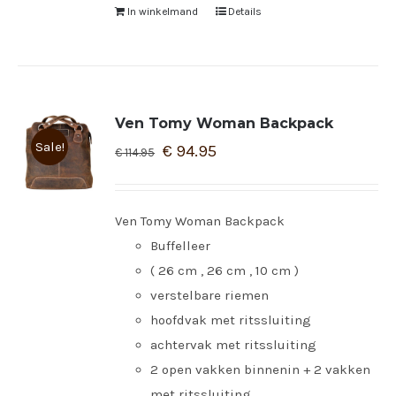
In winkelmand
Details
Ven Tomy Woman Backpack
Sale!
€
94.95
€
114.95
Ven Tomy Woman Backpack
Buffelleer
( 26 cm , 26 cm , 10 cm )
verstelbare riemen
hoofdvak met ritssluiting
achtervak met ritssluiting
2 open vakken binnenin + 2 vakken
met ritssluiting