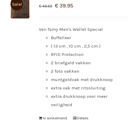
Sale!
€
39.95
€
49.95
Ven Tomy Men's Wallet Special
Buffelleer
( 13 cm , 10 cm , 2,5 cm )
RFID Protection
2 briefgeld vakken
2 foto vakken
muntgeldvak met drukknoop
extra vak met ritssluiting
extra drukknoop voor meer
veiligheid
In winkelmand
Details