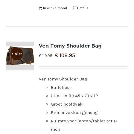
In winkelmand
Details
Ven Tomy Shoulder Bag
Sale!
€
109.95
€
119.95
Ven Tomy Shoulder Bag
Buffelleer
( L x H x B ) 45 x 31 x 12
Groot hoofdvak
Binnenvakken genoeg
Ruimte voor laptop/tablet tot 17
inch