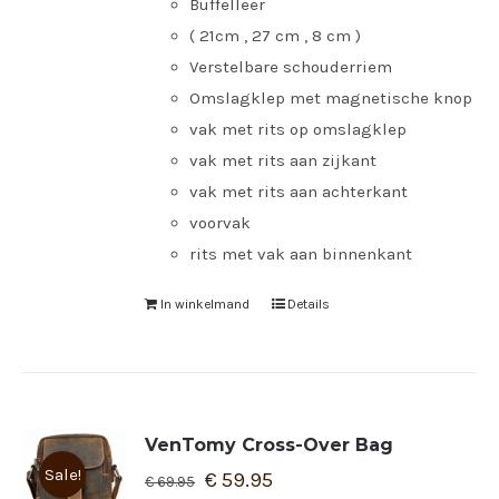
Buffelleer
( 21cm , 27 cm , 8 cm )
Verstelbare schouderriem
Omslagklep met magnetische knop
vak met rits op omslagklep
vak met rits aan zijkant
vak met rits aan achterkant
voorvak
rits met vak aan binnenkant
In winkelmand
Details
VenTomy Cross-Over Bag
Sale!
€
59.95
€
69.95