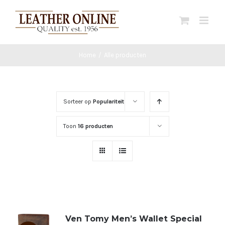
Ga
naar
inhoud
Home
/
Alle producten
Sorteer op
Populariteit
Toon
16 producten
Ven Tomy Men’s Wallet Special