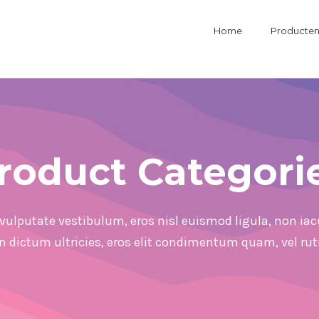
Home
Producte
roduct Categori
vulputate vestibulum, eros nisl euismod ligula, non iacu
in dictum ultricies, eros elit condimentum quam, vel ru