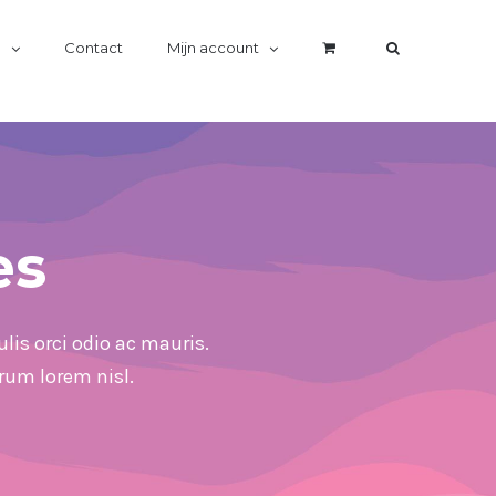
n
Contact
Mijn account
es
lis orci odio ac mauris.
trum lorem nisl.