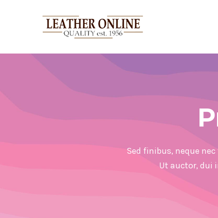
Ga
naar
inhoud
P
Sed finibus, neque nec 
Ut auctor, dui 